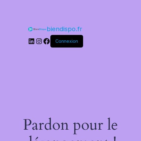
Skip
to
content
biendispo.fr
LinkedIn
Instagram
Facebook
Connexion
Pardon pour le