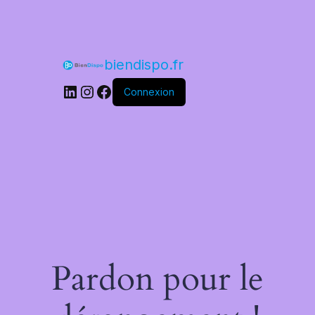
Skip
to
content
biendispo.fr
LinkedIn
Instagram
Facebook
Connexion
Pardon pour le